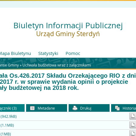
Biuletyn Informacji Publicznej
Urząd Gminy Sterdyń
Mapa Biuletynu
Statystyki
Pomoc
nanse Gminy »
Uchwała budżetowa wraz z załącznikami
ła Os.426.2017 Składu Orzekającego RIO z dn
.2017 r. w sprawie wydania opinii o projekcie
ły budżetowej na 2018 rok.
ączniki (3)
Metadane
Drukuj
Histori
(942.9kB)
 (1.1MB)
 (1MB)