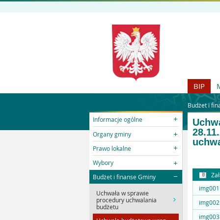
BIP
Budżet i fi
Informacje ogólne
Uchwa
28.11
Organy gminy
uchwa
Prawo lokalne
Wybory
Zał
Budżet i finanse Gminy
img001 
Uchwała w sprawie
procedury uchwalania
img002
budżetu
img003