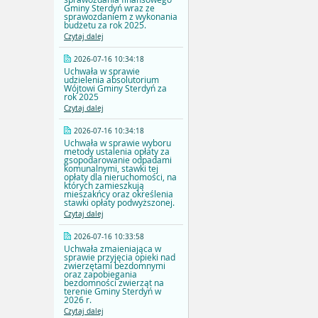
Gminy Sterdyń wraz ze
sprawozdaniem z wykonania
budżetu za rok 2025.
Czytaj dalej
2026-07-16 10:34:18
Uchwała w sprawie
udzielenia absolutorium
Wójtowi Gminy Sterdyń za
rok 2025
Czytaj dalej
2026-07-16 10:34:18
Uchwała w sprawie wyboru
metody ustalenia opłaty za
gsopodarowanie odpadami
komunalnymi, stawki tej
opłaty dla nieruchomości, na
których zamieszkują
mieszakńcy oraz określenia
stawki opłaty podwyższonej.
Czytaj dalej
2026-07-16 10:33:58
Uchwała zmaieniająca w
sprawie przyjęcia opieki nad
zwierzętami bezdomnymi
oraz zapobiegania
bezdomności zwierząt na
terenie Gminy Sterdyń w
2026 r.
Czytaj dalej