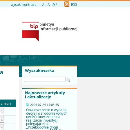
A+
wysoki kontrast
A
RSS
A-
Wyszukiwarka
ia
Najnowsze artykuły
i aktualizacje
a zmian
2026-07-24 14:05:55
Obwieszczenie o wydaniu
decyzji o środowiskowych
uwarunkowaniach na
realizację inwestycji
polegającej na
,,Przebudowie drogi