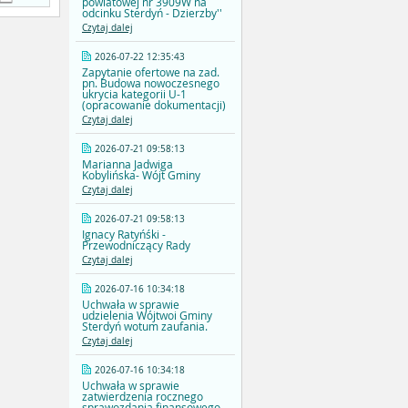
powiatowej nr 3909W na
odcinku Sterdyń - Dzierzby''
Czytaj dalej
2026-07-22 12:35:43
Zapytanie ofertowe na zad.
pn. Budowa nowoczesnego
ukrycia kategorii U-1
(opracowanie dokumentacji)
Czytaj dalej
2026-07-21 09:58:13
Marianna Jadwiga
Kobylińska- Wójt Gminy
Czytaj dalej
2026-07-21 09:58:13
Ignacy Ratyńśki -
Przewodniczący Rady
Czytaj dalej
2026-07-16 10:34:18
Uchwała w sprawie
udzielenia Wójtwoi Gminy
Sterdyń wotum zaufania.
Czytaj dalej
2026-07-16 10:34:18
Uchwała w sprawie
zatwierdzenia rocznego
sprawozdania finansowego