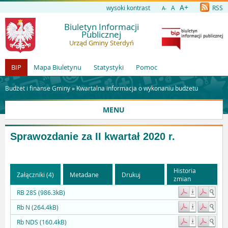
A+
wysoki kontrast
A
RSS
A-
Biuletyn Informacji
Publicznej
Urząd Gminy Sterdyń
BIP
Mapa Biuletynu
Statystyki
Pomoc
Budżet i finanse Gminy »
Kwartalna informacja o wykonaniu budżetu
MENU
Sprawozdanie za II kwartał 2020 r.
Historia
Załączniki (4)
Metadane
Drukuj
zmian
RB 28S (986.3kB)
Rb N (264.4kB)
Rb NDS (160.4kB)