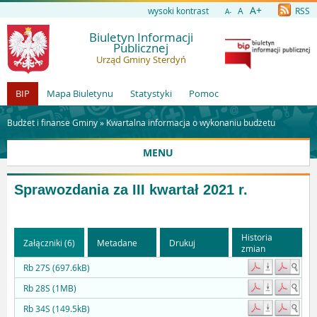
A+
wysoki kontrast
A
RSS
A-
Biuletyn Informacji
Publicznej
Urząd Gminy Sterdyń
BIP
Mapa Biuletynu
Statystyki
Pomoc
Budżet i finanse Gminy »
Kwartalna informacja o wykonaniu budżetu
MENU
Sprawozdania za III kwartał 2021 r.
Historia
Załączniki (6)
Metadane
Drukuj
zmian
Rb 27S (697.6kB)
Rb 28S (1MB)
Rb 34S (149.5kB)