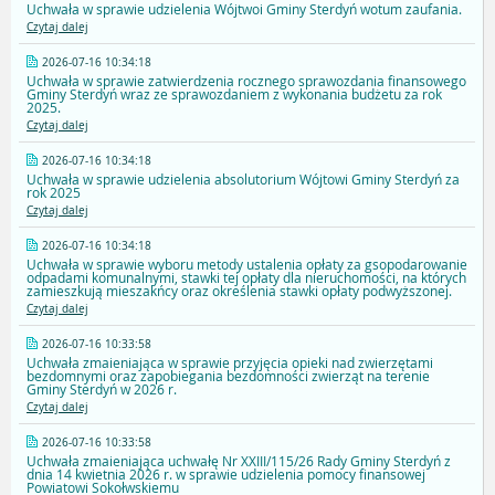
Uchwała w sprawie udzielenia Wójtwoi Gminy Sterdyń wotum zaufania.
Czytaj dalej
2026-07-16 10:34:18
Uchwała w sprawie zatwierdzenia rocznego sprawozdania finansowego
Gminy Sterdyń wraz ze sprawozdaniem z wykonania budżetu za rok
2025.
Czytaj dalej
2026-07-16 10:34:18
Uchwała w sprawie udzielenia absolutorium Wójtowi Gminy Sterdyń za
rok 2025
Czytaj dalej
2026-07-16 10:34:18
Uchwała w sprawie wyboru metody ustalenia opłaty za gsopodarowanie
odpadami komunalnymi, stawki tej opłaty dla nieruchomości, na których
zamieszkują mieszakńcy oraz określenia stawki opłaty podwyższonej.
Czytaj dalej
2026-07-16 10:33:58
Uchwała zmaieniająca w sprawie przyjęcia opieki nad zwierzętami
bezdomnymi oraz zapobiegania bezdomności zwierząt na terenie
Gminy Sterdyń w 2026 r.
Czytaj dalej
2026-07-16 10:33:58
Uchwała zmaieniająca uchwałę Nr XXIII/115/26 Rady Gminy Sterdyń z
dnia 14 kwietnia 2026 r. w sprawie udzielenia pomocy finansowej
Powiatowi Sokołwskiemu