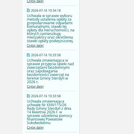
Czytaj dalej
2026-07-16 10:34:18
Uchwała w sprawie wyboru
metody ustalenia opłaty za
gsopodarowanie odpadami
komunalnymi, stawki tej
opłaty dla nieruchomości, na
których zamieszkują
mieszakńcy oraz określenia
stawki opłaty podwyższonej.
Czytaj dalej
2026-07-16 10:33:58
Uchwała zmaieniająca w
sprawie przyjęcia opieki nad
zwierzętami bezdomnymi
oraz zapobiegania
bezdomności zwierząt na
terenie Gminy Sterdyń w
2026 r.
Czytaj dalej
2026-07-16 10:33:58
Uchwała zmaieniająca
uchwałę Nr XXIII/115/26
Rady Gminy Sterdyń z dnia
14 kwietnia 2026 r. w
sprawie udzielenia pomocy
finansowej Powiatowi
Sokołwskiemu
Czytaj dalej