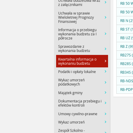
Uchwała budżetowa wraz
RB 50 
z załącznikami
RB 50 
Uchwała w sprawie
Wieloletniej Prognozy
RB N (2
Finansowej
RB ST (
Informacja o przebiegu
wykonania budżetu za I
RB UZ (
półrocze
Sprawozdanie z
RB Z (9
wykonania budżetu
RB27S (
Kwartalna informacja o
wykonaniu budżetu
RB28S 
Podatki i opłaty lokalne
RB34S (
Wykaz umorzeń
RB-NDS
podatkowych
RB-PDP
Majątek gminy
Dokumentacja przebiegu i
efektów kontroli
Umowy cywilno-prawne
Wykaz umorzeń
Zespół Szkolno -