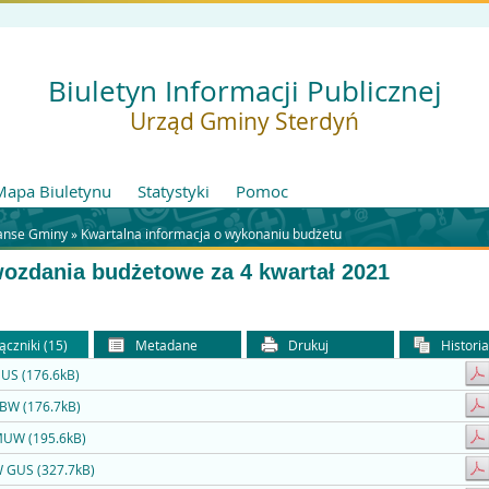
Biuletyn Informacji Publicznej
Urząd Gminy Sterdyń
Mapa Biuletynu
Statystyki
Pomoc
nanse Gminy »
Kwartalna informacja o wykonaniu budżetu
ozdania budżetowe za 4 kwartał 2021
ączniki (15)
Metadane
Drukuj
Histori
US (176.6kB)
KBW (176.7kB)
MUW (195.6kB)
W GUS (327.7kB)