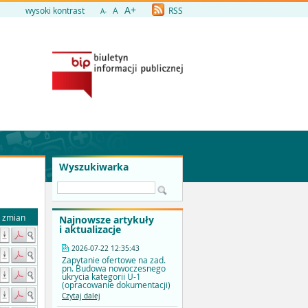
A+
wysoki kontrast
A
RSS
A-
Wyszukiwarka
a zmian
Najnowsze artykuły
i aktualizacje
2026-07-22 12:35:43
Zapytanie ofertowe na zad.
pn. Budowa nowoczesnego
ukrycia kategorii U-1
(opracowanie dokumentacji)
Czytaj dalej