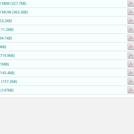
W KBW (327.7kB)
W MUW (363.2kB)
53.2kB)
111.2kB)
94.1kB)
9kB)
719.9kB)
(1MB)
145.4kB)
 (157.2kB)
 (147kB)