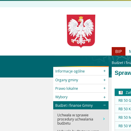
BIP
Budżet i fi
Informacje ogólne
Spraw
Organy gminy
Prawo lokalne
Zał
Wybory
RB 50 G
Budżet i finanse Gminy
RB 50 
Uchwała w sprawie
RB 50 
procedury uchwalania
budżetu
RB 50 