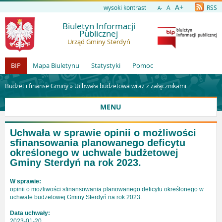
A+
wysoki kontrast
A
RSS
A-
Biuletyn Informacji
Publicznej
Urząd Gminy Sterdyń
BIP
Mapa Biuletynu
Statystyki
Pomoc
Budżet i finanse Gminy »
Uchwała budżetowa wraz z załącznikami
MENU
Uchwała w sprawie opinii o możliwości
sfinansowania planowanego deficytu
określonego w uchwale budżetowej
Gminy Sterdyń na rok 2023.
W sprawie:
opinii o możliwości sfinansowania planowanego deficytu określonego w
uchwale budżetowej Gminy Sterdyń na rok 2023.
Data uchwały:
2023-01-20