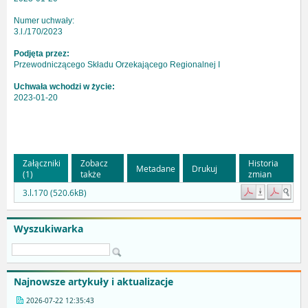
Numer uchwały:
3.l./170/2023
Podjęta przez:
Przewodniczącego Składu Orzekającego Regionalnej I
Uchwała wchodzi w życie:
2023-01-20
Załączniki
Zobacz
Historia
Metadane
Drukuj
(1)
także
zmian
3.l.170 (520.6kB)
Wyszukiwarka
Najnowsze artykuły i aktualizacje
2026-07-22 12:35:43