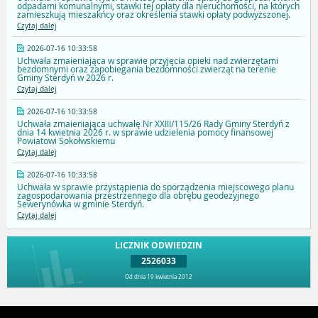
odpadami komunalnymi, stawki tej opłaty dla nieruchomości, na których
zamieszkują mieszakńcy oraz określenia stawki opłaty podwyższonej.
Czytaj dalej
2026-07-16 10:33:58
Uchwała zmaieniająca w sprawie przyjęcia opieki nad zwierzętami
bezdomnymi oraz zapobiegania bezdomności zwierząt na terenie
Gminy Sterdyń w 2026 r.
Czytaj dalej
2026-07-16 10:33:58
Uchwała zmaieniająca uchwałę Nr XXIII/115/26 Rady Gminy Sterdyń z
dnia 14 kwietnia 2026 r. w sprawie udzielenia pomocy finansowej
Powiatowi Sokołwskiemu
Czytaj dalej
2026-07-16 10:33:58
Uchwała w sprawie przystąpienia do sporządzenia miejscowego planu
zagospodarowania przestrzennego dla obrębu geodezyjnego
Sewerynówka w gminie Sterdyń.
Czytaj dalej
LICZNIK ODWIEDZIN
2526033
Od dnia 19 kwietnia 2012
Przejdź do góry