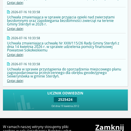
Czytaj dalej
2026-07-16 10:33:58
Uchwała zmaieniająca w sprawie przyjęcia opieki nad zwierzętami
bezdomnymi oraz zapobiegania bezdomności zwierząt na terenie
Gminy Sterdyń w 2026 r.
Czytaj dalej
2026-07-16 10:33:58
Uchwała zmaieniająca uchwałę Nr XXIII/115/26 Rady Gminy Sterdyń z
dnia 14 kwietnia 2026 r. w sprawie udzielenia pomocy finansowej
Powiatowi Sokołwskiemu
Czytaj dalej
2026-07-16 10:33:58
Uchwała w sprawie przystąpienia do sporządzenia miejscowego planu
zagospodarowania przestrzennego dla obrębu geodezyjnego
Sewerynówka w gminie Sterdyń.
Czytaj dalej
LICZNIK ODWIEDZIN
2525424
Od dnia 19 kwietnia 2012
Przejdź do góry
Zamknij
W ramach naszej witryny stosujemy pliki
cookies w celu świadczenia Państwu usług