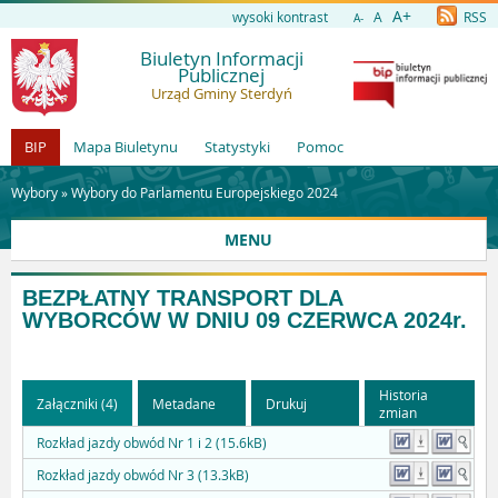
A+
wysoki kontrast
A
RSS
A-
Biuletyn Informacji
Publicznej
Urząd Gminy Sterdyń
BIP
Mapa Biuletynu
Statystyki
Pomoc
Wybory »
Wybory do Parlamentu Europejskiego 2024
MENU
BEZPŁATNY TRANSPORT DLA
WYBORCÓW W DNIU 09 CZERWCA 2024r.
Historia
Załączniki (4)
Metadane
Drukuj
zmian
Rozkład jazdy obwód Nr 1 i 2 (15.6kB)
Rozkład jazdy obwód Nr 3 (13.3kB)