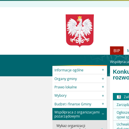
BIP
Współpraca
Informacje ogólne
Konku
rozwo
Organy gminy
Prawo lokalne
Wybory
Zał
Budżet i finanse Gminy
Zarządz
Współpraca z organizacjami
Ogłosze
pozarządowymi
ojowi s
Uchwała
Wykaz organizacji
dań spr