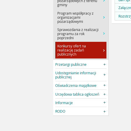
pozarządowych z terenu
gminy
Załączn
Program współpracy z
Rozstrz
organizacjami
pozarządowymi
Sprawozdania z realizacji
programu za rok
poprzedni
Konkursy ofert na
realizację zadań
publicznych
Przetargi publiczne
Udostępnianie informacji
publicznej
Oświadczenia majątkowe
Urzędowa tablica ogłoszeń
Informacje
RODO