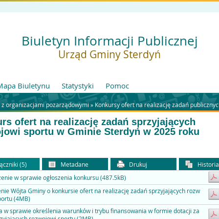
Biuletyn Informacji Publicznej
Urząd Gminy Sterdyń
Mapa Biuletynu
Statystyki
Pomoc
 z organizacjami pozarządowymi »
Konkursy ofert na realizację zadań publiczny
rs ofert na realizację zadań sprzyjających
jowi sportu w Gminie Sterdyń w 2025 roku
ączniki (5)
Metadane
Drukuj
Histori
enie w sprawie ogłoszenia konkursu (487.5kB)
nie Wójta Gminy o konkursie ofert na realizację zadań sprzyjających rozw
portu (4MB)
 w sprawie określenia warunków i trybu finansowania w formie dotacji za
zyjających rozwojowi sportu (2MB)