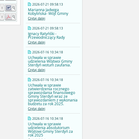
2026-07-21 09:58:13
Marianna Jadwiga
Kobylińska- Wójt Gminy
Czytaj dalej
2026-07-21 09:58:13
Ignacy Ratyńśki -
Przewodniczący Rady
Czytaj dalej
2026-07-16 10:34:18
Uchwała w sprawie
udzielenia Wójtwoi Gminy
Sterdyń wotum zaufania.
Czytaj dalej
2026-07-16 10:34:18
Uchwała w sprawie
zatwierdzenia rocznego
sprawozdania finansowego
Gminy Sterdyń wraz ze
sprawozdaniem z wykonania
budżetu za rok 2025.
Czytaj dalej
2026-07-16 10:34:18
Uchwała w sprawie
udzielenia absolutorium
Wójtowi Gminy Sterdyń za
rok 2025