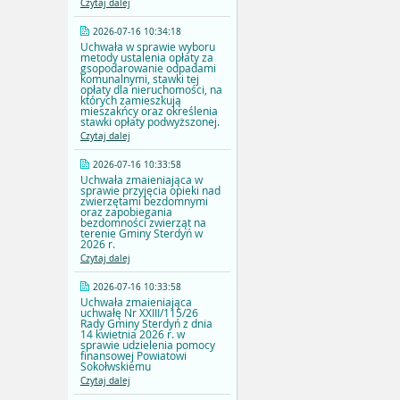
Czytaj dalej
2026-07-16 10:34:18
Uchwała w sprawie wyboru
metody ustalenia opłaty za
gsopodarowanie odpadami
komunalnymi, stawki tej
opłaty dla nieruchomości, na
których zamieszkują
mieszakńcy oraz określenia
stawki opłaty podwyższonej.
Czytaj dalej
2026-07-16 10:33:58
Uchwała zmaieniająca w
sprawie przyjęcia opieki nad
zwierzętami bezdomnymi
oraz zapobiegania
bezdomności zwierząt na
terenie Gminy Sterdyń w
2026 r.
Czytaj dalej
2026-07-16 10:33:58
Uchwała zmaieniająca
uchwałę Nr XXIII/115/26
Rady Gminy Sterdyń z dnia
14 kwietnia 2026 r. w
sprawie udzielenia pomocy
finansowej Powiatowi
Sokołwskiemu
Czytaj dalej