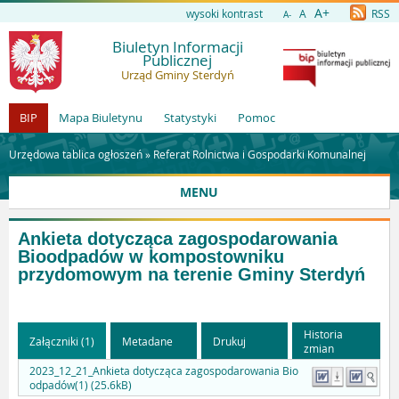
A+
wysoki kontrast
A
RSS
A-
Biuletyn Informacji
Publicznej
Urząd Gminy Sterdyń
BIP
Mapa Biuletynu
Statystyki
Pomoc
Urzędowa tablica ogłoszeń »
Referat Rolnictwa i Gospodarki Komunalnej
MENU
Ankieta dotycząca zagospodarowania
Bioodpadów w kompostowniku
przydomowym na terenie Gminy Sterdyń
Historia
Załączniki (1)
Metadane
Drukuj
zmian
2023_12_21_Ankieta dotycząca zagospodarowania Bio
odpadów(1) (25.6kB)