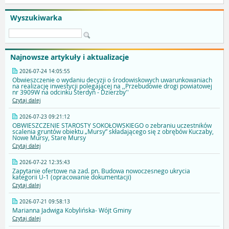
Wyszukiwarka
Najnowsze artykuły i aktualizacje
2026-07-24 14:05:55
Obwieszczenie o wydaniu decyzji o środowiskowych uwarunkowaniach
na realizację inwestycji polegającej na ,,Przebudowie drogi powiatowej
nr 3909W na odcinku Sterdyń - Dzierzby''
Czytaj dalej
2026-07-23 09:21:12
OBWIESZCZENIE STAROSTY SOKOŁOWSKIEGO o zebraniu uczestników
scalenia gruntów obiektu „Mursy” składającego się z obrębów Kuczaby,
Nowe Mursy, Stare Mursy
Czytaj dalej
2026-07-22 12:35:43
Zapytanie ofertowe na zad. pn. Budowa nowoczesnego ukrycia
kategorii U-1 (opracowanie dokumentacji)
Czytaj dalej
2026-07-21 09:58:13
Marianna Jadwiga Kobylińska- Wójt Gminy
Czytaj dalej