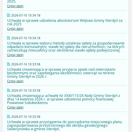
2025.
Czytaj dalej
2026-07-16 10:34:18
Uchwała w sprawie udzielenia absolutorium Wójtowi Gminy Sterdyń za
rok 2025
Czytaj dalej
2026-07-16 10:34:18
Uchwała w sprawie wyboru metody ustalenia opłaty za gsopodarowanie
odpadami komunalnymi, stawki tej opłaty dla nieruchomości, na których
zamieszkują mieszakńcy oraz określenia stawki opłaty podwyższonej.
Czytaj dalej
2026-07-16 10:33:58
Uchwała zmaieniająca w sprawie przyjęcia opieki nad zwierzętami
bezdomnymi oraz zapobiegania bezdomności zwierząt na terenie
Gminy Sterdyń w 2026 r.
Czytaj dalej
2026-07-16 10:33:58
Uchwała zmaieniająca uchwałę Nr XXIII/115/26 Rady Gminy Sterdyń z
dnia 14 kwietnia 2026 r. w sprawie udzielenia pomocy finansowej
Powiatowi Sokołwskiemu
Czytaj dalej
2026-07-16 10:33:58
Uchwała w sprawie przystąpienia do sporządzenia miejscowego planu
zagospodarowania przestrzennego dla obrębu geodezyjnego
Sewerynówka w gminie Sterdyń.