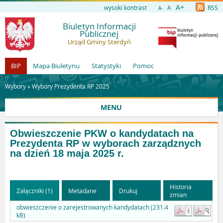
A+
wysoki kontrast
A
RSS
A-
Biuletyn Informacji
Publicznej
Urząd Gminy Sterdyń
BIP
Mapa Biuletynu
Statystyki
Pomoc
Wybory »
Wybory Prezydenta RP 2025
MENU
Obwieszczenie PKW o kandydatach na
Prezydenta RP w wyborach zarządznych
na dzień 18 maja 2025 r.
Historia
Załączniki (1)
Metadane
Drukuj
zmian
obwieszczenie o zarejestrowanych kandydatach (231.4
kB)