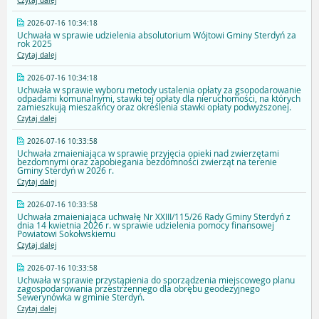
Czytaj dalej
2026-07-16 10:34:18
Uchwała w sprawie udzielenia absolutorium Wójtowi Gminy Sterdyń za
rok 2025
Czytaj dalej
2026-07-16 10:34:18
Uchwała w sprawie wyboru metody ustalenia opłaty za gsopodarowanie
odpadami komunalnymi, stawki tej opłaty dla nieruchomości, na których
zamieszkują mieszakńcy oraz określenia stawki opłaty podwyższonej.
Czytaj dalej
2026-07-16 10:33:58
Uchwała zmaieniająca w sprawie przyjęcia opieki nad zwierzętami
bezdomnymi oraz zapobiegania bezdomności zwierząt na terenie
Gminy Sterdyń w 2026 r.
Czytaj dalej
2026-07-16 10:33:58
Uchwała zmaieniająca uchwałę Nr XXIII/115/26 Rady Gminy Sterdyń z
dnia 14 kwietnia 2026 r. w sprawie udzielenia pomocy finansowej
Powiatowi Sokołwskiemu
Czytaj dalej
2026-07-16 10:33:58
Uchwała w sprawie przystąpienia do sporządzenia miejscowego planu
zagospodarowania przestrzennego dla obrębu geodezyjnego
Sewerynówka w gminie Sterdyń.
Czytaj dalej