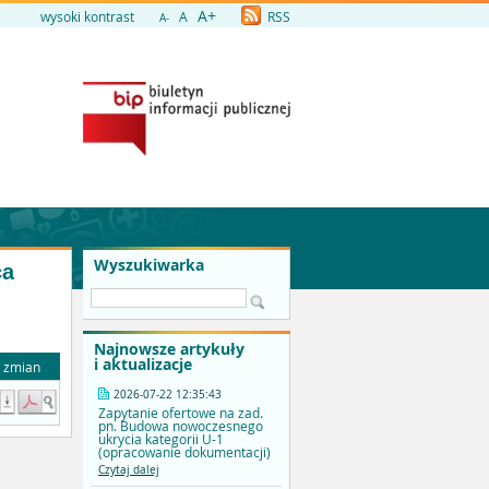
A+
wysoki kontrast
A
RSS
A-
Wyszukiwarka
ca
Najnowsze artykuły
i aktualizacje
a zmian
2026-07-22 12:35:43
Zapytanie ofertowe na zad.
pn. Budowa nowoczesnego
ukrycia kategorii U-1
(opracowanie dokumentacji)
Czytaj dalej