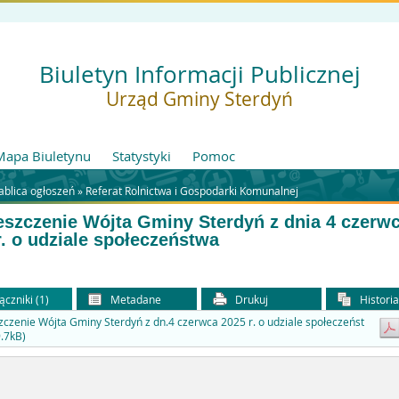
Biuletyn Informacji Publicznej
Urząd Gminy Sterdyń
Mapa Biuletynu
Statystyki
Pomoc
blica ogłoszeń »
Referat Rolnictwa i Gospodarki Komunalnej
szczenie Wójta Gminy Sterdyń z dnia 4 czerw
r. o udziale społeczeństwa
ączniki (1)
Metadane
Drukuj
Histori
czenie Wójta Gminy Sterdyń z dn.4 czerwca 2025 r. o udziale społeczeńst
.7kB)