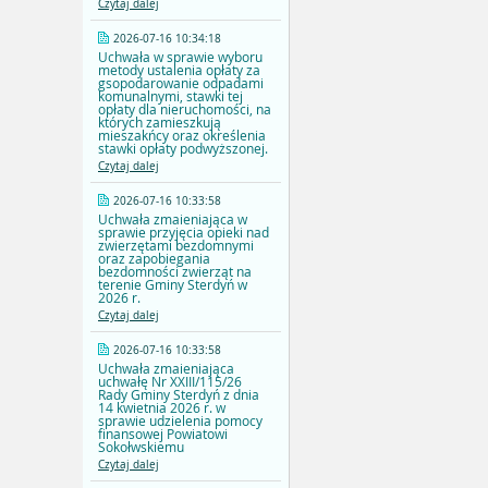
Czytaj dalej
2026-07-16 10:34:18
Uchwała w sprawie wyboru
metody ustalenia opłaty za
gsopodarowanie odpadami
komunalnymi, stawki tej
opłaty dla nieruchomości, na
których zamieszkują
mieszakńcy oraz określenia
stawki opłaty podwyższonej.
Czytaj dalej
2026-07-16 10:33:58
Uchwała zmaieniająca w
sprawie przyjęcia opieki nad
zwierzętami bezdomnymi
oraz zapobiegania
bezdomności zwierząt na
terenie Gminy Sterdyń w
2026 r.
Czytaj dalej
2026-07-16 10:33:58
Uchwała zmaieniająca
uchwałę Nr XXIII/115/26
Rady Gminy Sterdyń z dnia
14 kwietnia 2026 r. w
sprawie udzielenia pomocy
finansowej Powiatowi
Sokołwskiemu
Czytaj dalej