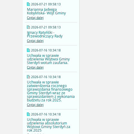
2026-07-21 09:58:13
Marianna Jadwiga
Kobylińska- Wójt Gminy
Czytaj dalej
2026-07-21 09:58:13
Ignacy Ratyńśki -
Przewodniczący Rady
Czytaj dalej
2026-07-16 10:34:18
Uchwała w sprawie
udzielenia Wójtwoi Gminy
Sterdyń wotum zaufania.
Czytaj dalej
2026-07-16 10:34:18
Uchwała w sprawie
zatwierdzenia rocznego
sprawozdania finansowego
Gminy Sterdyń wraz ze
sprawozdaniem z wykonania
budżetu za rok 2025.
Czytaj dalej
2026-07-16 10:34:18
Uchwała w sprawie
udzielenia absolutorium
Wójtowi Gminy Sterdyń za
rok 2025