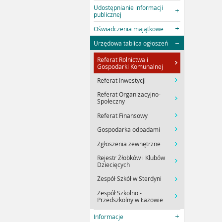
Udostępnianie informacji
publicznej
Oświadczenia majątkowe
Urzędowa tablica ogłoszeń
Referat Rolnictwa i
Gospodarki Komunalnej
Referat Inwestycji
Referat Organizacyjno-
Społeczny
Referat Finansowy
Gospodarka odpadami
Zgłoszenia zewnętrzne
Rejestr Żłobków i Klubów
Dziecięcych
Zespół Szkół w Sterdyni
Zespół Szkolno -
Przedszkolny w Łazowie
Informacje