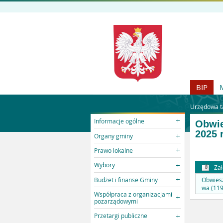
BIP
Urzędowa ta
Informacje ogólne
Obwie
2025 
Organy gminy
Prawo lokalne
Wybory
Zał
Budżet i finanse Gminy
Obwiesz
wa (119
Współpraca z organizacjami
pozarządowymi
Przetargi publiczne