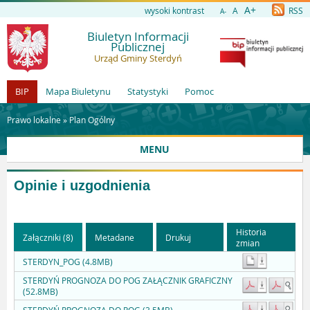
A+
wysoki kontrast
A
RSS
A-
Biuletyn Informacji
Publicznej
Urząd Gminy Sterdyń
BIP
Mapa Biuletynu
Statystyki
Pomoc
Prawo lokalne »
Plan Ogólny
MENU
Opinie i uzgodnienia
Historia
Załączniki (8)
Metadane
Drukuj
zmian
STERDYN_POG (4.8MB)
STERDYŃ PROGNOZA DO POG ZAŁĄCZNIK GRAFICZNY
(52.8MB)