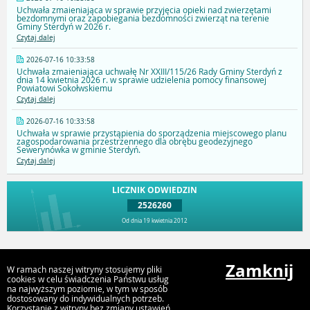
Uchwała zmaieniająca w sprawie przyjęcia opieki nad zwierzętami
bezdomnymi oraz zapobiegania bezdomności zwierząt na terenie
Gminy Sterdyń w 2026 r.
Czytaj dalej
2026-07-16 10:33:58
Uchwała zmaieniająca uchwałę Nr XXIII/115/26 Rady Gminy Sterdyń z
dnia 14 kwietnia 2026 r. w sprawie udzielenia pomocy finansowej
Powiatowi Sokołwskiemu
Czytaj dalej
2026-07-16 10:33:58
Uchwała w sprawie przystąpienia do sporządzenia miejscowego planu
zagospodarowania przestrzennego dla obrębu geodezyjnego
Sewerynówka w gminie Sterdyń.
Czytaj dalej
LICZNIK ODWIEDZIN
2526260
Od dnia 19 kwietnia 2012
Przejdź do góry
Zamknij
W ramach naszej witryny stosujemy pliki
cookies w celu świadczenia Państwu usług
na najwyższym poziomie, w tym w sposób
dostosowany do indywidualnych potrzeb.
Urząd Gminy Sterdyń
Korzystanie z witryny bez zmiany ustawień