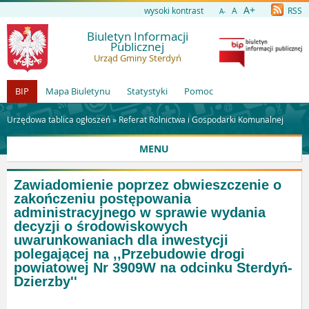
A+
wysoki kontrast
A
RSS
A-
Biuletyn Informacji
Publicznej
Urząd Gminy Sterdyń
BIP
Mapa Biuletynu
Statystyki
Pomoc
Urzędowa tablica ogłoszeń »
Referat Rolnictwa i Gospodarki Komunalnej
MENU
Zawiadomienie poprzez obwieszczenie o
zakończeniu postępowania
administracyjnego w sprawie wydania
decyzji o środowiskowych
uwarunkowaniach dla inwestycji
polegającej na ,,Przebudowie drogi
powiatowej Nr 3909W na odcinku Sterdyń-
Dzierzby''