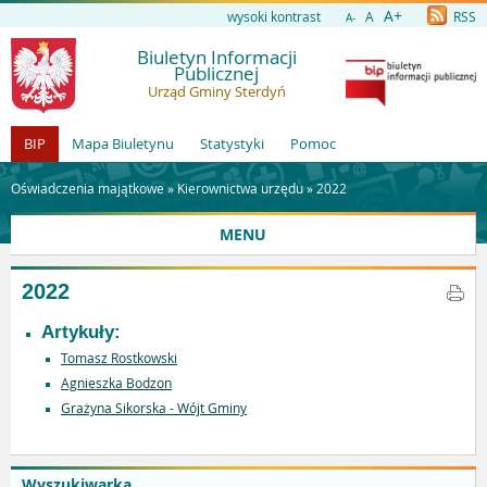
A+
wysoki kontrast
A
RSS
A-
Biuletyn Informacji
Publicznej
Urząd Gminy Sterdyń
BIP
Mapa Biuletynu
Statystyki
Pomoc
Oświadczenia majątkowe »
Kierownictwa urzędu
»
2022
MENU
2022
Artykuły:
Tomasz Rostkowski
Agnieszka Bodzon
Grażyna Sikorska - Wójt Gminy
Wyszukiwarka