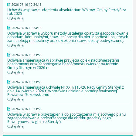
2026-07-16 10:34:18
Uchwała w sprawie udzielenia absolutorium Wójtowi Gminy Sterdyń za
rok 2025
Czytaj dalej
2026-07-16 10:34:18
Uchwała w sprawie wyboru metody ustalenia opłaty za gsopodarowanie
odpadami komunalnymi, stawki tej opłaty dla nieruchomości, na których
zamieszkują mieszakńcy oraz określenia stawki opłaty podwyższonej.
Czytaj dalej
2026-07-16 10:33:58
Uchwała zmaieniająca w sprawie przyjęcia opieki nad zwierzętami
bezdomnymi oraz zapobiegania bezdomności zwierząt na terenie
Gminy Sterdyń w 2026 r.
Czytaj dalej
2026-07-16 10:33:58
Uchwała zmaieniająca uchwałę Nr XXIII/115/26 Rady Gminy Sterdyń z
dnia 14 kwietnia 2026 r. w sprawie udzielenia pomocy finansowej
Powiatowi Sokołwskiemu
Czytaj dalej
2026-07-16 10:33:58
Uchwała w sprawie przystąpienia do sporządzenia miejscowego planu
zagospodarowania przestrzennego dla obrębu geodezyjnego
Sewerynówka w gminie Sterdyń.
Czytaj dalej