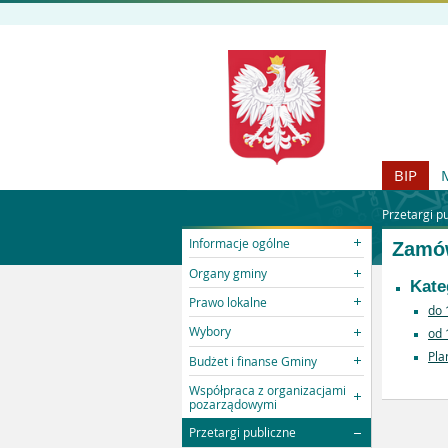
BIP
Przetargi p
Informacje ogólne
Zamów
Organy gminy
Kate
Prawo lokalne
do 
Wybory
od 
Pla
Budżet i finanse Gminy
Współpraca z organizacjami
pozarządowymi
Przetargi publiczne