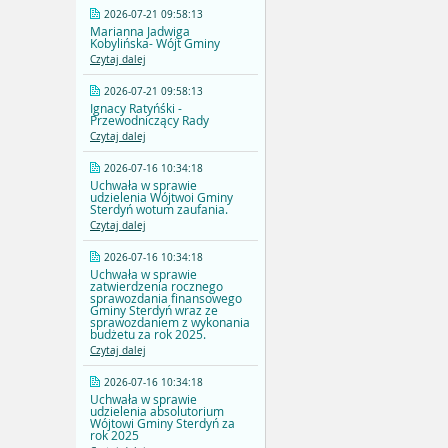
2026-07-21 09:58:13
Marianna Jadwiga
Kobylińska- Wójt Gminy
Czytaj dalej
2026-07-21 09:58:13
Ignacy Ratyńśki -
Przewodniczący Rady
Czytaj dalej
2026-07-16 10:34:18
Uchwała w sprawie
udzielenia Wójtwoi Gminy
Sterdyń wotum zaufania.
Czytaj dalej
2026-07-16 10:34:18
Uchwała w sprawie
zatwierdzenia rocznego
sprawozdania finansowego
Gminy Sterdyń wraz ze
sprawozdaniem z wykonania
budżetu za rok 2025.
Czytaj dalej
2026-07-16 10:34:18
Uchwała w sprawie
udzielenia absolutorium
Wójtowi Gminy Sterdyń za
rok 2025