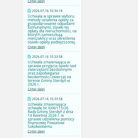
Czytaj dalej
2026-07-16 10:34:18
Uchwała w sprawie wyboru
metody ustalenia opłaty za
gsopodarowanie odpadami
komunalnymi, stawki tej
opłaty dla nieruchomości, na
których zamieszkują
mieszakńcy oraz określenia
stawki opłaty podwyższonej.
Czytaj dalej
2026-07-16 10:33:58
Uchwała zmaieniająca w
sprawie przyjęcia opieki nad
zwierzętami bezdomnymi
oraz zapobiegania
bezdomności zwierząt na
terenie Gminy Sterdyń w
2026 r.
Czytaj dalej
2026-07-16 10:33:58
Uchwała zmaieniająca
uchwałę Nr XXIII/115/26
Rady Gminy Sterdyń z dnia
14 kwietnia 2026 r. w
sprawie udzielenia pomocy
finansowej Powiatowi
Sokołwskiemu
Czytaj dalej