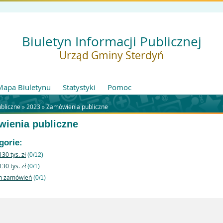
Biuletyn Informacji Publicznej
Urząd Gminy Sterdyń
Mapa Biuletynu
Statystyki
Pomoc
ubliczne »
2023
»
Zamówienia publiczne
ienia publiczne
gorie:
130 tys. zł
(0/12)
130 tys. zł
(0/1)
n zamówień
(0/1)