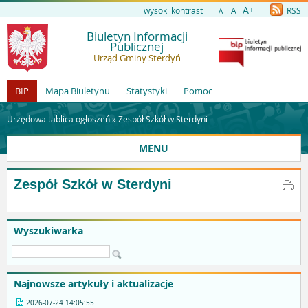
A+
wysoki kontrast
A
RSS
A-
Biuletyn Informacji
Publicznej
Urząd Gminy Sterdyń
BIP
Mapa Biuletynu
Statystyki
Pomoc
Urzędowa tablica ogłoszeń »
Zespół Szkół w Sterdyni
MENU
Zespół Szkół w Sterdyni
Wyszukiwarka
Najnowsze artykuły i aktualizacje
2026-07-24 14:05:55