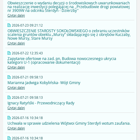
Obwieszczenie o wydaniu decyzji o środowiskowych uwarunkowaniach
na realizację inwestycji polegającej na ,,Przebudowie drogi powiatowej
nr 3909W na odcinku Sterdyń - Dzierzby''
Czytaj dalej
2026-07-23 09:21:12
OBWIESZCZENIE STAROSTY SOKOŁOWSKIEGO o zebraniu uczestników
scalenia gruntów obiektu „Mursy” składającego się z obrębów Kuczaby,
Nowe Mursy, Stare Mursy
Czytaj dalej
2026-07-22 12:35:43
Zapytanie ofertowe na zad. pn. Budowa nowoczesnego ukrycia
kategorii U-1 (opracowanie dokumentacji)
Czytaj dalej
2026-07-21 09:58:13
Marianna Jadwiga Kobylińska- Wójt Gminy
Czytaj dalej
2026-07-21 09:58:13
Ignacy Ratyńśki - Przewodniczący Rady
Czytaj dalej
2026-07-16 10:34:18
Uchwała w sprawie udzielenia Wójtwoi Gminy Sterdyń wotum zaufania.
Czytaj dalej
2026-07-16 10:34:18