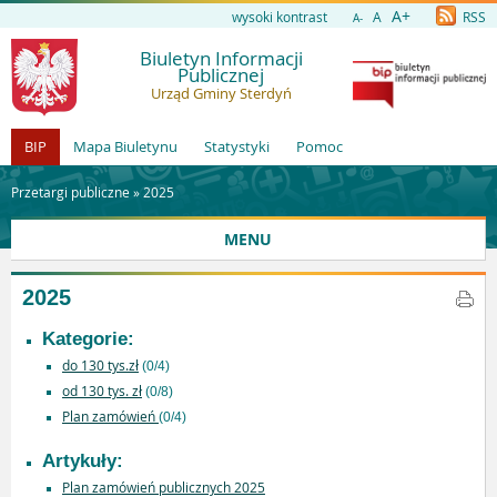
A+
wysoki kontrast
A
RSS
A-
Biuletyn Informacji
Publicznej
Urząd Gminy Sterdyń
BIP
Mapa Biuletynu
Statystyki
Pomoc
Przetargi publiczne »
2025
MENU
2025
Kategorie:
do 130 tys.zł
(0/4)
od 130 tys. zł
(0/8)
Plan zamówień
(0/4)
Artykuły:
Plan zamówień publicznych 2025