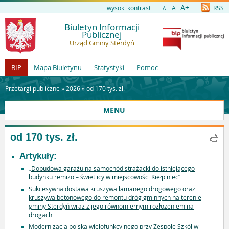
A+
wysoki kontrast
A
RSS
A-
Biuletyn Informacji
Publicznej
Urząd Gminy Sterdyń
BIP
Mapa Biuletynu
Statystyki
Pomoc
Przetargi publiczne »
2026
»
od 170 tys. zł.
MENU
od 170 tys. zł.
Artykuły:
„Dobudowa garażu na samochód strażacki do istniejącego
budynku remizo – świetlicy w miejscowości Kiełpiniec”
Sukcesywna dostawa kruszywa łamanego drogowego oraz
kruszywa betonowego do remontu dróg gminnych na terenie
gminy Sterdyń wraz z jego równomiernym rozłożeniem na
drogach
Modernizacja boiska wielofunkcyjnego przy Zespole Szkół w