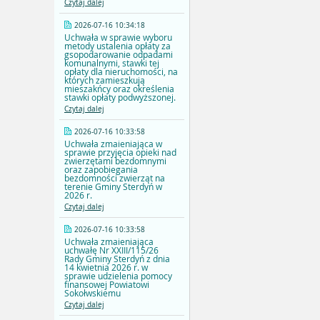
Czytaj dalej
2026-07-16 10:34:18
Uchwała w sprawie wyboru
metody ustalenia opłaty za
gsopodarowanie odpadami
komunalnymi, stawki tej
opłaty dla nieruchomości, na
których zamieszkują
mieszakńcy oraz określenia
stawki opłaty podwyższonej.
Czytaj dalej
2026-07-16 10:33:58
Uchwała zmaieniająca w
sprawie przyjęcia opieki nad
zwierzętami bezdomnymi
oraz zapobiegania
bezdomności zwierząt na
terenie Gminy Sterdyń w
2026 r.
Czytaj dalej
2026-07-16 10:33:58
Uchwała zmaieniająca
uchwałę Nr XXIII/115/26
Rady Gminy Sterdyń z dnia
14 kwietnia 2026 r. w
sprawie udzielenia pomocy
finansowej Powiatowi
Sokołwskiemu
Czytaj dalej