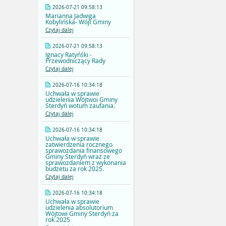
2026-07-21 09:58:13
Marianna Jadwiga
Kobylińska- Wójt Gminy
Czytaj dalej
2026-07-21 09:58:13
Ignacy Ratyńśki -
Przewodniczący Rady
Czytaj dalej
2026-07-16 10:34:18
Uchwała w sprawie
udzielenia Wójtwoi Gminy
Sterdyń wotum zaufania.
Czytaj dalej
2026-07-16 10:34:18
Uchwała w sprawie
zatwierdzenia rocznego
sprawozdania finansowego
Gminy Sterdyń wraz ze
sprawozdaniem z wykonania
budżetu za rok 2025.
Czytaj dalej
2026-07-16 10:34:18
Uchwała w sprawie
udzielenia absolutorium
Wójtowi Gminy Sterdyń za
rok 2025