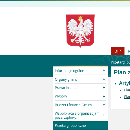
BIP
Przetargi p
Informacje ogólne
Plan 
Organy gminy
Arty
Prawo lokalne
Pla
Wybory
Pla
Budżet i finanse Gminy
Współpraca z organizacjami
pozarządowymi
Przetargi publiczne