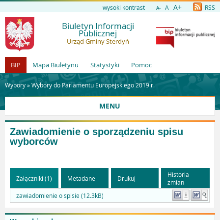
A+
wysoki kontrast
A
RSS
A-
Biuletyn Informacji
Publicznej
Urząd Gminy Sterdyń
BIP
Mapa Biuletynu
Statystyki
Pomoc
Wybory »
Wybory do Parlamentu Europejskiego 2019 r.
MENU
Zawiadomienie o sporządzeniu spisu
wyborców
Historia
Załączniki (1)
Metadane
Drukuj
zmian
zawiadomienie o spisie (12.3kB)