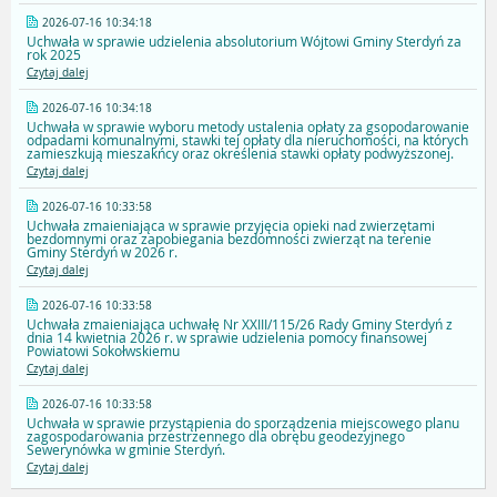
2026-07-16 10:34:18
Uchwała w sprawie udzielenia absolutorium Wójtowi Gminy Sterdyń za
rok 2025
Czytaj dalej
2026-07-16 10:34:18
Uchwała w sprawie wyboru metody ustalenia opłaty za gsopodarowanie
odpadami komunalnymi, stawki tej opłaty dla nieruchomości, na których
zamieszkują mieszakńcy oraz określenia stawki opłaty podwyższonej.
Czytaj dalej
2026-07-16 10:33:58
Uchwała zmaieniająca w sprawie przyjęcia opieki nad zwierzętami
bezdomnymi oraz zapobiegania bezdomności zwierząt na terenie
Gminy Sterdyń w 2026 r.
Czytaj dalej
2026-07-16 10:33:58
Uchwała zmaieniająca uchwałę Nr XXIII/115/26 Rady Gminy Sterdyń z
dnia 14 kwietnia 2026 r. w sprawie udzielenia pomocy finansowej
Powiatowi Sokołwskiemu
Czytaj dalej
2026-07-16 10:33:58
Uchwała w sprawie przystąpienia do sporządzenia miejscowego planu
zagospodarowania przestrzennego dla obrębu geodezyjnego
Sewerynówka w gminie Sterdyń.
Czytaj dalej