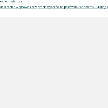
endarz wyborczy
ieszczenie w sprawie zarządzenia wyborów na posłów do Parlamentu Europejsk