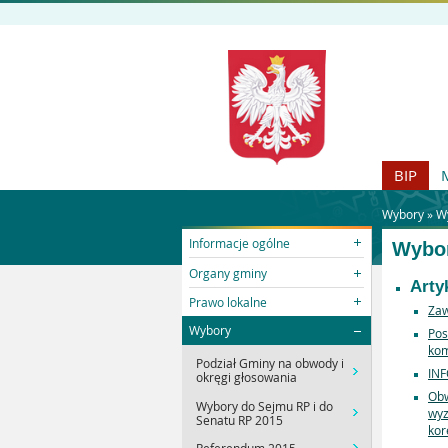
BIP
Wybory »
Wy
Informacje ogólne
Wybor
Organy gminy
Arty
Prawo lokalne
Zaw
Wybory
Pos
kom
Podział Gminy na obwody i
INF
okręgi głosowania
Obw
Wybory do Sejmu RP i do
wyz
Senatu RP 2015
kor