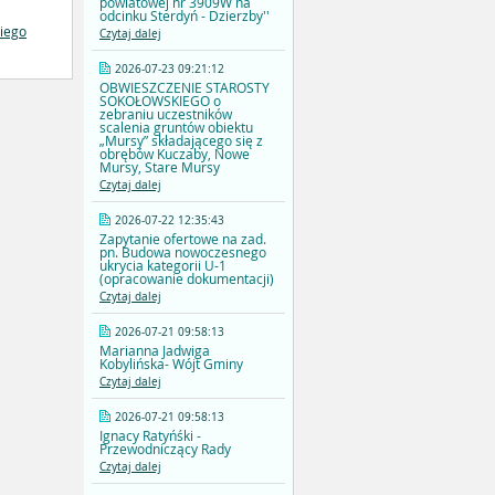
powiatowej nr 3909W na
odcinku Sterdyń - Dzierzby''
iego
Czytaj dalej
2026-07-23 09:21:12
OBWIESZCZENIE STAROSTY
SOKOŁOWSKIEGO o
zebraniu uczestników
scalenia gruntów obiektu
„Mursy” składającego się z
obrębów Kuczaby, Nowe
Mursy, Stare Mursy
Czytaj dalej
2026-07-22 12:35:43
Zapytanie ofertowe na zad.
pn. Budowa nowoczesnego
ukrycia kategorii U-1
(opracowanie dokumentacji)
Czytaj dalej
2026-07-21 09:58:13
Marianna Jadwiga
Kobylińska- Wójt Gminy
Czytaj dalej
2026-07-21 09:58:13
Ignacy Ratyńśki -
Przewodniczący Rady
Czytaj dalej