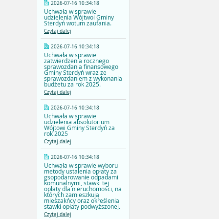
2026-07-16 10:34:18
Uchwała w sprawie
udzielenia Wójtwoi Gminy
Sterdyń wotum zaufania.
Czytaj dalej
2026-07-16 10:34:18
Uchwała w sprawie
zatwierdzenia rocznego
sprawozdania finansowego
Gminy Sterdyń wraz ze
sprawozdaniem z wykonania
budżetu za rok 2025.
Czytaj dalej
2026-07-16 10:34:18
Uchwała w sprawie
udzielenia absolutorium
Wójtowi Gminy Sterdyń za
rok 2025
Czytaj dalej
2026-07-16 10:34:18
Uchwała w sprawie wyboru
metody ustalenia opłaty za
gsopodarowanie odpadami
komunalnymi, stawki tej
opłaty dla nieruchomości, na
których zamieszkują
mieszakńcy oraz określenia
stawki opłaty podwyższonej.
Czytaj dalej