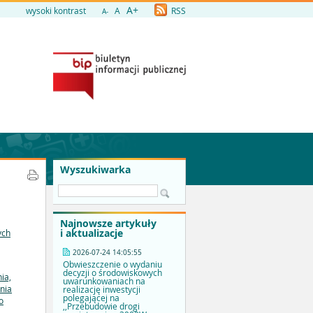
A+
wysoki kontrast
A
RSS
A-
Wyszukiwarka
Najnowsze artykuły
i aktualizacje
ych
2026-07-24 14:05:55
Obwieszczenie o wydaniu
decyzji o środowiskowych
ia,
uwarunkowaniach na
nia
realizację inwestycji
polegającej na
o
,,Przebudowie drogi