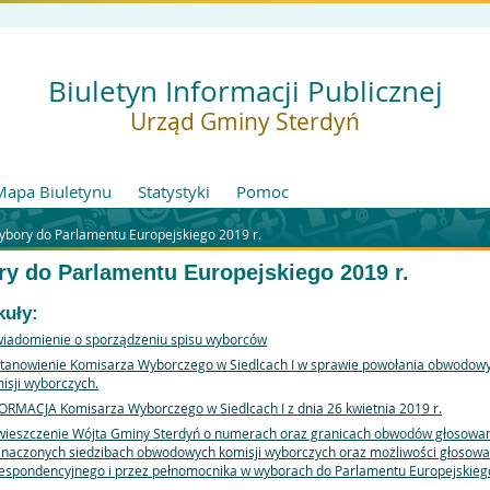
Biuletyn Informacji Publicznej
Urząd Gminy Sterdyń
Mapa Biuletynu
Statystyki
Pomoc
bory do Parlamentu Europejskiego 2019 r.
y do Parlamentu Europejskiego 2019 r.
kuły:
iadomienie o sporządzeniu spisu wyborców
tanowienie Komisarza Wyborczego w Siedlcach I w sprawie powołania obwodow
isji wyborczych.
ORMACJA Komisarza Wyborczego w Siedlcach I z dnia 26 kwietnia 2019 r.
ieszczenie Wójta Gminy Sterdyń o numerach oraz granicach obwodów głosowan
naczonych siedzibach obwodowych komisji wyborczych oraz możliwości głosowa
espondencyjnego i przez pełnomocnika w wyborach do Parlamentu Europejskieg