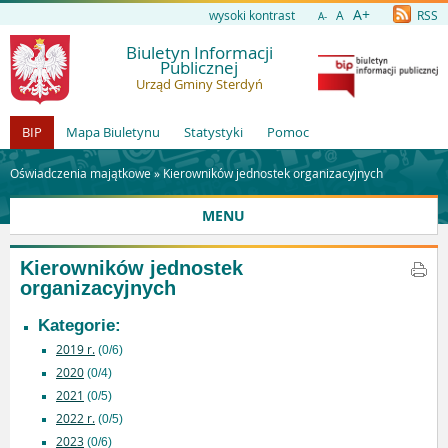
A+
wysoki kontrast
A
RSS
A-
Biuletyn Informacji
Publicznej
Urząd Gminy Sterdyń
BIP
Mapa Biuletynu
Statystyki
Pomoc
Oświadczenia majątkowe »
Kierowników jednostek organizacyjnych
MENU
Kierowników jednostek
organizacyjnych
Kategorie:
2019 r.
(0/6)
2020
(0/4)
2021
(0/5)
2022 r.
(0/5)
2023
(0/6)