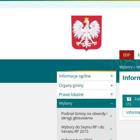
BIP
Wybory »
W
Informacje ogólne
Infor
Organy gminy
Prawo lokalne
Zał
Wybory
(1)
informa
Podział Gminy na obwody i
okręgi głosowania
Wybory do Sejmu RP i do
Senatu RP 2015