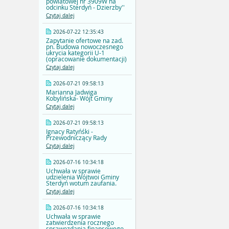
powiatowej nr 3909W na
odcinku Sterdyń - Dzierzby''
Czytaj dalej
2026-07-22 12:35:43
Zapytanie ofertowe na zad.
pn. Budowa nowoczesnego
ukrycia kategorii U-1
(opracowanie dokumentacji)
Czytaj dalej
2026-07-21 09:58:13
Marianna Jadwiga
Kobylińska- Wójt Gminy
Czytaj dalej
2026-07-21 09:58:13
Ignacy Ratyńśki -
Przewodniczący Rady
Czytaj dalej
2026-07-16 10:34:18
Uchwała w sprawie
udzielenia Wójtwoi Gminy
Sterdyń wotum zaufania.
Czytaj dalej
2026-07-16 10:34:18
Uchwała w sprawie
zatwierdzenia rocznego
sprawozdania finansowego