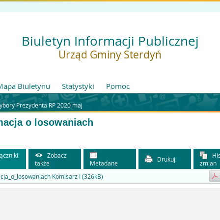
Biuletyn Informacji Publicznej
Urząd Gminy Sterdyń
Mapa Biuletynu
Statystyki
Pomoc
ybory Prezydenta RP 2020 maj
macja o losowaniach
ączniki
Zobacz
His
Drukuj
także
Metadane
zmian
cja_o_losowaniach Komisarz I (326kB)