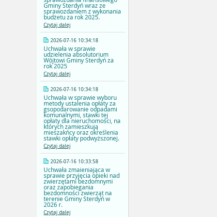
Gminy Sterdyń wraz ze
sprawozdaniem z wykonania
budżetu za rok 2025.
Czytaj dalej
2026-07-16 10:34:18
Uchwała w sprawie
udzielenia absolutorium
Wójtowi Gminy Sterdyń za
rok 2025
Czytaj dalej
2026-07-16 10:34:18
Uchwała w sprawie wyboru
metody ustalenia opłaty za
gsopodarowanie odpadami
komunalnymi, stawki tej
opłaty dla nieruchomości, na
których zamieszkują
mieszakńcy oraz określenia
stawki opłaty podwyższonej.
Czytaj dalej
2026-07-16 10:33:58
Uchwała zmaieniająca w
sprawie przyjęcia opieki nad
zwierzętami bezdomnymi
oraz zapobiegania
bezdomności zwierząt na
terenie Gminy Sterdyń w
2026 r.
Czytaj dalej