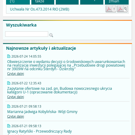
(1)
także
zmian
Uchwała Nr Os.473.2014 RIO (2MB)
Wyszukiwarka
Najnowsze artykuły i aktualizacje
2026-07-24 14:05:55
Obwieszczenie o wydaniu decyzji o środowiskowych uwarunkowaniach
na realizację inwestycji polegającej na ,,Przebudowie drogi powiatowej
nr 3909W na odcinku Sterdyń - Dzierzby''
Czytaj dalej
2026-07-22 12:35:43
Zapytanie ofertowe na zad. pn. Budowa nowoczesnego ukrycia
kategorii U-1 (opracowanie dokumentacji)
Czytaj dalej
2026-07-21 09:58:13
Marianna Jadwiga Kobylińska- Wójt Gminy
Czytaj dalej
2026-07-21 09:58:13
Ignacy Ratyńśki - Przewodniczący Rady