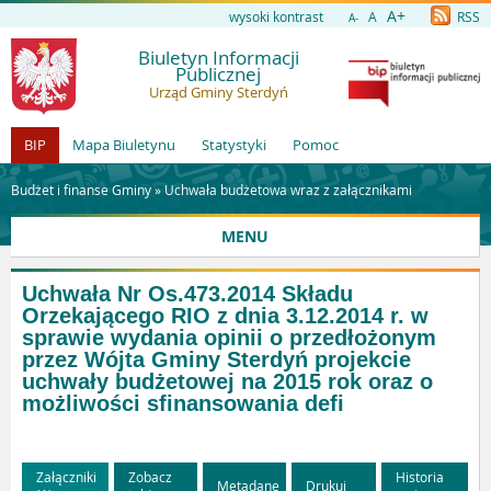
A+
wysoki kontrast
A
RSS
A-
Biuletyn Informacji
Publicznej
Urząd Gminy Sterdyń
BIP
Mapa Biuletynu
Statystyki
Pomoc
Budżet i finanse Gminy »
Uchwała budżetowa wraz z załącznikami
MENU
Uchwała Nr Os.473.2014 Składu
Orzekającego RIO z dnia 3.12.2014 r. w
sprawie wydania opinii o przedłożonym
przez Wójta Gminy Sterdyń projekcie
uchwały budżetowej na 2015 rok oraz o
możliwości sfinansowania defi
Załączniki
Zobacz
Historia
Metadane
Drukuj