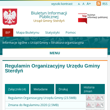
A+
wysoki kontrast
A
RSS
A-
Biuletyn Informacji
Publicznej
Urząd Gminy Sterdyń
BIP
Mapa Biuletynu
Statystyki
Pomoc
Informacje ogólne »
Urząd Gminy
»
Struktura organizacyjna
MENU
Regulamin Organizacyjny Urzędu Gminy
Sterdyń
Historia
Załączniki (4)
Metadane
Drukuj
zmian
Regulamin Organizacyjny Urzędu Gminy (23.5MB)
Zmiana do Regulaminu 2020 (2.5MB)